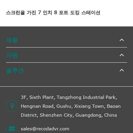
스크린을 가진 7 인치 8 포트 도킹 스테이션
제품
자원
솔루션
3F, Sixth Plant, Tangzhong Industrial Park,
Hengnan Road, Gushu, Xixiang Town, Baoan
District, Shenzhen City, Guangdong, China
sales@recodadvr.com