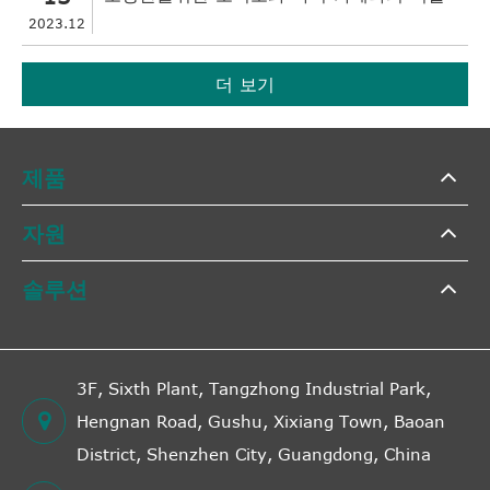
2023.12
더 보기
제품
자원
솔루션
3F, Sixth Plant, Tangzhong Industrial Park,
Hengnan Road, Gushu, Xixiang Town, Baoan
District, Shenzhen City, Guangdong, China