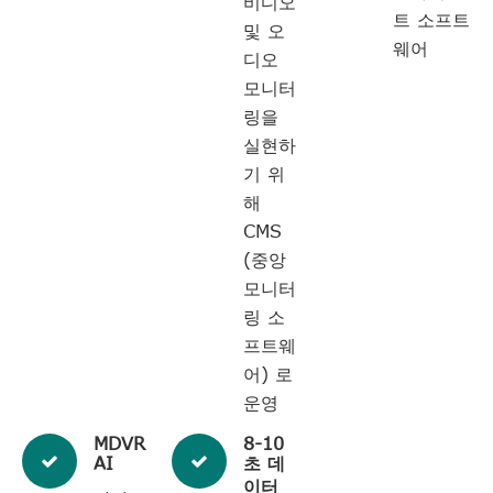
비디오
트 소프트
및 오
웨어
디오
모니터
링을
실현하
기 위
해
CMS
(중앙
모니터
링 소
프트웨
어) 로
운영
MDVR
8-10
AI
초 데
이터