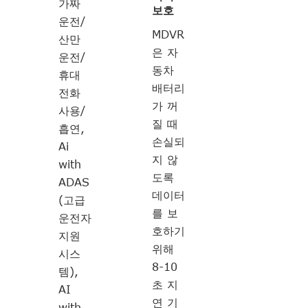
가짜
보호
운전/
MDVR
산만
은 자
운전/
동차
휴대
배터리
전화
가 꺼
사용/
질 때
흡연,
손실되
Ai
지 않
with
도록
ADAS
데이터
(고급
를 보
운전자
호하기
지원
위해
시스
8-10
템),
초 지
AI
연 기
with