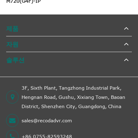
M720(G4F)-IP
제품
자원
솔루션
3F, Sixth Plant, Tangzhong Industrial Park,
Hengnan Road, Gushu, Xixiang Town, Baoan
District, Shenzhen City, Guangdong, China
sales@recodadvr.com
+86 0755-82593248