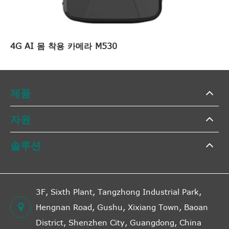
4G AI 몸 착용 카메라 M530
제품
자원
솔루션
3F, Sixth Plant, Tangzhong Industrial Park,
Hengnan Road, Gushu, Xixiang Town, Baoan
District, Shenzhen City, Guangdong, China