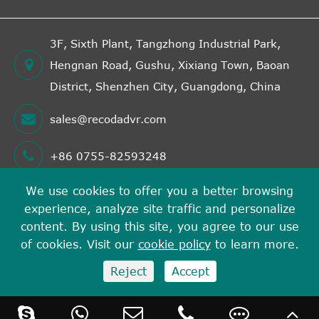
3F, Sixth Plant, Tangzhong Industrial Park,
Hengnan Road, Gushu, Xixiang Town, Baoan
District, Shenzhen City, Guangdong, China
sales@recodadvr.com
+86 0755-82593248
We use cookies to offer you a better browsing
experience, analyze site traffic and personalize
저작권©
Shenzhen RECODA Technologies Limited
모
content. By using this site, you agree to our use
든 권리 보유.
of cookies. Visit our
cookie policy
to learn more.
시테 맵
개인 정보 보호 정책
Reject
Accept