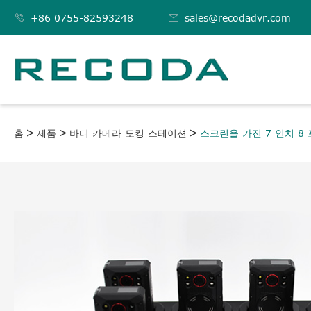

+86 0755-82593248

sales@recodadvr.com
홈
제품
바디 카메라 도킹 스테이션
스크린을 가진 7 인치 8